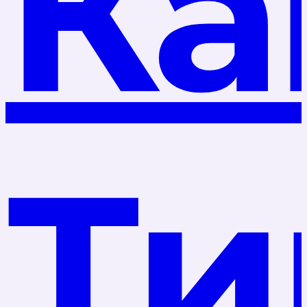
Ка
Ти